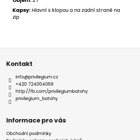
Objem:
2 I
Kapsy:
Hlavní s klopou a na zadní straně na
zip
Z
á
Kontakt
p
a
info
@
privilegium.cz
t
+420 724004059
í
http://fb.com/privilegiumbatohy
privilegium_batohy
Informace pro vás
Obchodní podmínky