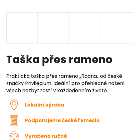
a
j
í
t
?
Taška přes rameno
HLEDAT
Praktická taška přes rameno „Radna„ od české
značky Privilegium. Ideální pro přehledné nošení
všech nezbytností v každodenním životě.
D
Lokální výroba
o
p
o
Podporujeme české řemeslo
r
u
Vyrobeno ručně