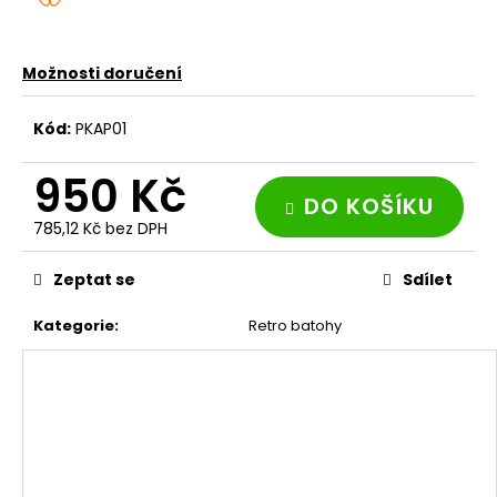
č
u
j
e
Možnosti doručení
m
e
Kód:
PKAP01
950 Kč
KOŽENÝ
DO KOŠÍKU
OPASEK
785,12 Kč bez DPH
970
Měrná
Kč
cena:
Zeptat se
Sdílet
Kategorie
:
Retro batohy