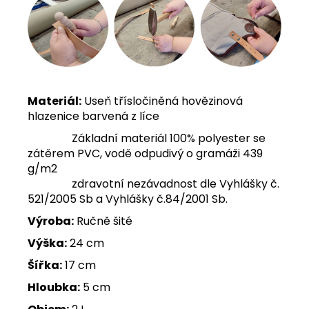
Materiál:
Useň třísločiněná hovězinová
hlazenice barvená z líce
Základní materiál 100% polyester se
zátěrem PVC, vodě odpudivý o gramáži 439
g/m2
zdravotní nezávadnost dle Vyhlášky č.
521/2005 Sb a Vyhlášky č.84/2001 Sb.
Výroba:
Ručně šité
Výška:
24 cm
Šířka:
17 cm
Hloubka:
5 cm