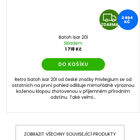
Z
2 864
KČ
ZDARMA
D
Batoh Isar 20l
A
Skladem
1 718 Kč
R
DO KOŠÍKU
M
Retro batoh Isar 20l od české značky Privilegium se od
A
ostatních na první pohled odlišuje mimořádně výraznou
koženou klopou zhotovenou v příjemném přírodním
odstínu. Také velmi...
ZOBRAZIT VŠECHNY SOUVISEJÍCÍ PRODUKTY