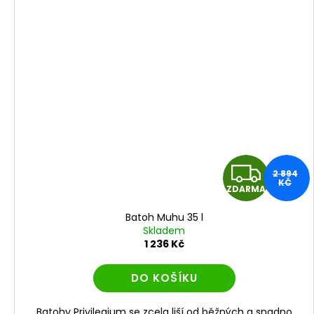
Z
2 894
KČ
ZDARMA
D
Batoh Muhu 35 l
A
Skladem
1 236 Kč
R
DO KOŠÍKU
M
Batohy Privilegium se zcela liší od běžných a snadno