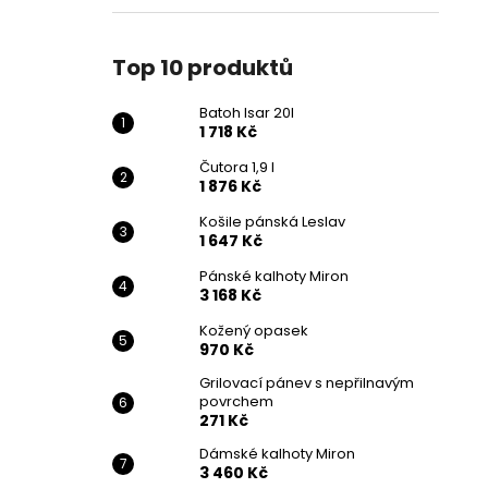
BATOH ISAR 20L
l
1 718 Kč
Původně:
2 864 Kč
Top 10 produktů
Batoh Isar 20l
1 718 Kč
Čutora 1,9 l
1 876 Kč
Košile pánská Leslav
1 647 Kč
Pánské kalhoty Miron
3 168 Kč
Kožený opasek
970 Kč
Grilovací pánev s nepřilnavým
povrchem
271 Kč
Dámské kalhoty Miron
3 460 Kč