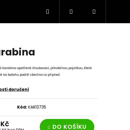
Hledat
Přihlášení
Nákupní
košík
rabina
á karabina opatřená šroubovací, převlečnou pojistkou, která
ě na batohu podrží všechno co připneš.
sti doručení
Kód:
KAR13735
Následující
 Kč
DO KOŠÍKU