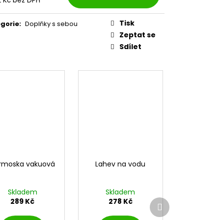
2 Kč bez DPH
LESLAV
ná
:
Tisk
 Kč
gorie
:
Doplňky s sebou
Zeptat se
Sdílet
rmoska vakuová
Lahev na vodu
Skladem
Skladem
289 Kč
278 Kč
Další
produkt