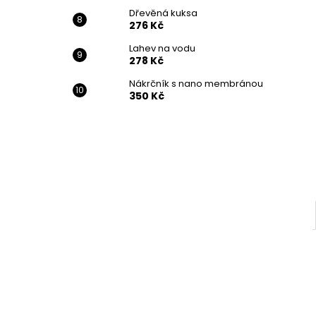
Dřevěná kuksa
276 Kč
Lahev na vodu
278 Kč
Nákrčník s nano membránou
350 Kč