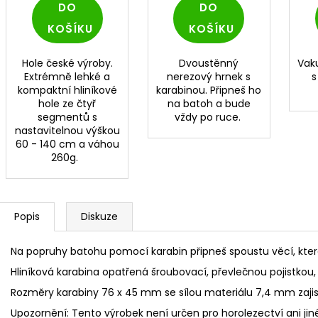
DO
DO
KOŠÍKU
KOŠÍKU
Hole české výroby.
Dvoustěnný
Vak
Extrémně lehké a
nerezový hrnek s
kompaktní hliníkové
karabinou. Připneš ho
hole ze čtyř
na batoh a bude
segmentů s
vždy po ruce.
nastavitelnou výškou
60 - 140 cm a váhou
260g.
Popis
Diskuze
Na popruhy batohu pomocí karabin připneš spoustu věcí, kter
Hliníková karabina opatřená šroubovací, převlečnou pojistko
Rozměry karabiny 76 x 45 mm se sílou materiálu 7,4 mm zaji
Upozornění: Tento výrobek není určen pro horolezectví ani jiné