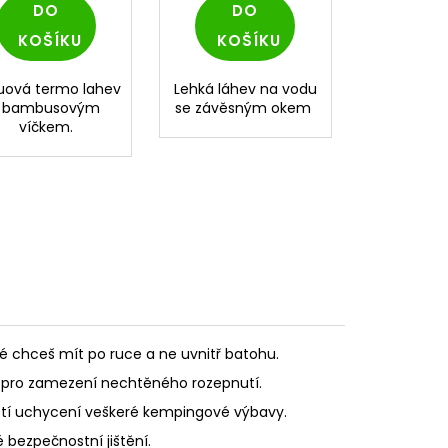
DO
DO
KOŠÍKU
KOŠÍKU
uová termo lahev
Lehká láhev na vodu
s bambusovým
se závěsným okem
víčkem.
é chceš mít po ruce a ne uvnitř batohu.
u, pro zamezení nechtěného rozepnutí.
stí uchycení veškeré kempingové výbavy.
 bezpečnostní jištění.