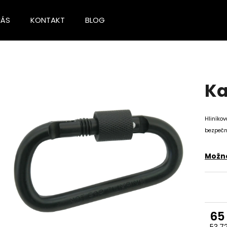
NÁS
KONTAKT
BLOG
Co potřebujete najít?
Ka
HLEDAT
Hliníkov
bezpečn
Doporučujeme
Možno
65