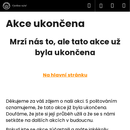
K
Přejít
Hledat
Náku
M
Přihlášen
na
o
obsah
Zpět
Zpět
košík
š
Akce ukončena
í
C
k
o
Mrzí nás to, ale tato akce už
p
byla ukončena
o
t
ř
Na hlavní stránku
e
b
u
j
Děkujeme za váš zájem o naši akci. S politováním
e
oznamujeme, že tato akce již byla ukončena.
t
Doufáme, že jste si její průběh užili a že se s námi
setkáte na dalších akcích v budoucnu.
e
n
Pokud jste se akce zúčastnili a máte jakékoliv