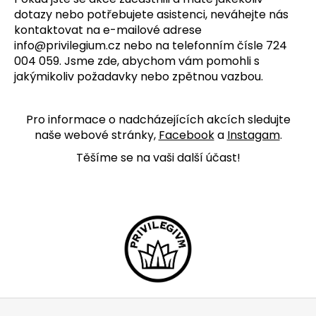
a
dotazy nebo potřebujete asistenci, neváhejte nás
kontaktovat na e-mailové adrese
j
info@privilegium.cz nebo na telefonním čísle
724
í
004 059
. Jsme zde, abychom vám pomohli s
t
jakýmikoliv požadavky nebo zpětnou vazbou.
?
Pro informace o nadcházejících akcích sledujte
naše webové stránky,
Facebook
a
Instagam
.
Těšíme se na vaši další účast!
HLEDAT
D
o
p
o
r
u
Z