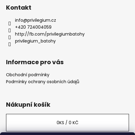
č
á
u
Kontakt
p
j
a
e
info
@
privilegium.cz
t
m
+420 724004059
e
í
http://fb.com/privilegiumbatohy
privilegium_batohy
DŘEVĚNÁ
KUKSA
Informace pro vás
276
Kč
Původně:
Obchodní podmínky
396
Podmínky ochrany osobních údajů
Kč
Nákupní košík
0
KS /
0 KČ